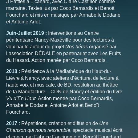
3 Patttes à 1 canard, avec Claire Castillon comme
marraine. Textes lus par Coco Bernardis et Benoît
Fourchard et mis en musique par Annabelle Dodane
et Antoine Arlot.
Juin-Juillet 2019
:
Interventions au Centre
pénitentiaire Nancy-Maxéville pour des lectures à
voix haute autour du projet
Nos héros
organisé par
l’association DÉDALE en partenariat avec Les Fruits
du Hasard. Action menée par Coco Bernardis.
2018 :
Résidence à la Médiathèque du Haut-du-
Lièvre à Nancy, avec ateliers d’écriture, de lecture à
haute voix et musicale, de BD, restitution au théâtre
de la Manufacture – CDN de Nancy et édition du livre
Vu d’En Haut
. Action menée par Coco Bernardis,
Annabelle Dodane, Antoine Arlot et Benoît
Fourchard.
2017 :
Répétitions, création et diffusion de
Une
Chanson qui nous ressemble
, spectacle musical écrit
et conçu par Fabrice Facciponte et Benoît Fourchard.