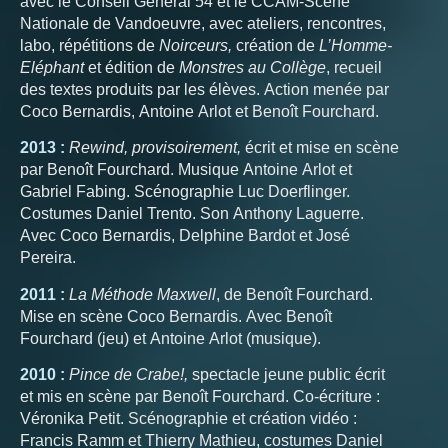
avec le Conseil Général 54 et le CCAM-Scène
Nationale de Vandoeuvre, avec ateliers, rencontres,
labo, répétitions de
Noirceurs,
création de
L’Homme-
Eléphant
et édition de
Monstres au Collège
, recueil
des textes produits par les élèves. Action menée par
Coco Bernardis, Antoine Arlot et Benoît Fourchard.
2013 :
Rewind, provisoirement,
écrit et mise en scène
par Benoît Fourchard. Musique Antoine Arlot et
Gabriel Fabing. Scénographie Luc Doerflinger.
Costumes Daniel Trento. Son Anthony Laguerre.
Avec Coco Bernardis, Delphine Bardot et José
Pereira.
2011 :
La Méthode Maxwell
, de Benoît Fourchard.
Mise en scène Coco Bernardis. Avec Benoît
Fourchard (jeu) et Antoine Arlot (musique).
2010 :
Pince de Crabe!,
spectacle jeune public écrit
et mis en scène par Benoît Fourchard. Co-écriture :
Véronika Petit. Scénographie et création vidéo :
Francis Ramm et Thierry Mathieu, costumes Daniel