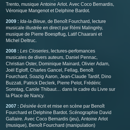
Trento, musique Antoine Arlot. Avec Coco Bernardis,
Véronique Mangenot et Delphine Bardot.
2009 :
Ida-la-Bleue
, de Benoît Fourchard, lecture
musicale illustrée en direct par Rémi Malingrëy,
musique de Pierre Boespflug, Latif Chaarani et
Michel Deltruc.
2008 :
Les Closeries
, lectures-perfomances
musicales de divers auteurs, Daniel Pennac,
Christian Oster, Dominique Mainard, Olivier Adam,
Joël Egloff, Charles Gancel, Fellag, Benoît
Fourchard, Soazig Aaron, Jean-Claude Tardif, Dino
Buzzati, Patrick Declerk, Pierre Pelot, Frédéric
Sonntag, Carole Thibaut… dans le cadre du Livre sur
la Place de Nancy.
2007 :
Désirée
écrit et mise en scène par Benoît
Fourchard et Delphine Bardot. Scénographie David
Gallaire. Avec Coco Bernardis (jeu), Antoine Arlot
(musique), Benoît Fourchard (manipulation)