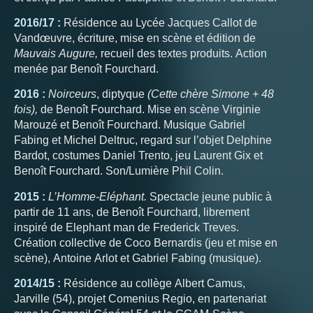
2016/17 :
Résidence au Lycée Jacques Callot de
Vandœuvre, écriture, mise en scène et édition de
Mauvais Augure,
recueil des textes produits. Action
menée par Benoît Fourchard.
2016 :
Noirceurs
, diptyque
(Cette chère Simone + 48
fois),
de Benoît Fourchard. Mise en scène Virginie
Marouzé et Benoît Fourchard. Musique Gabriel
Fabing et Michel Deltruc, regard sur l’objet Delphine
Bardot, costumes Daniel Trento, jeu Laurent Gix et
Benoît Fourchard. Son/Lumière Phil Colin.
2015 :
L’Homme-Eléphant.
Spectacle jeune public à
partir de 11 ans, de Benoît Fourchard, librement
inspiré de Elephant man de Frederick Treves.
Création collective de Coco Bernardis (jeu et mise en
scène), Antoine Arlot et Gabriel Fabing (musique).
2014/15 :
Résidence au collège Albert Camus,
Jarville (54), projet Comenius Regio, en partenariat